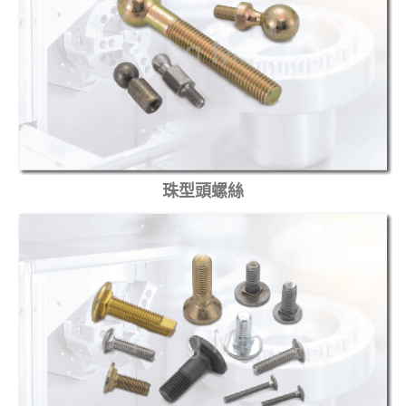
珠型頭螺絲