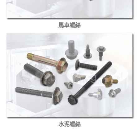
馬車螺絲
水泥螺絲